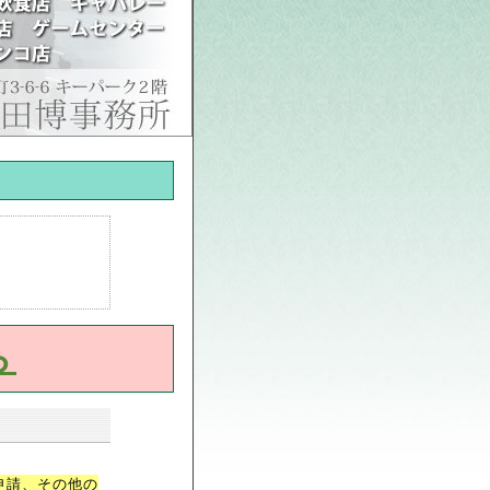
ら
。
申請、その他の